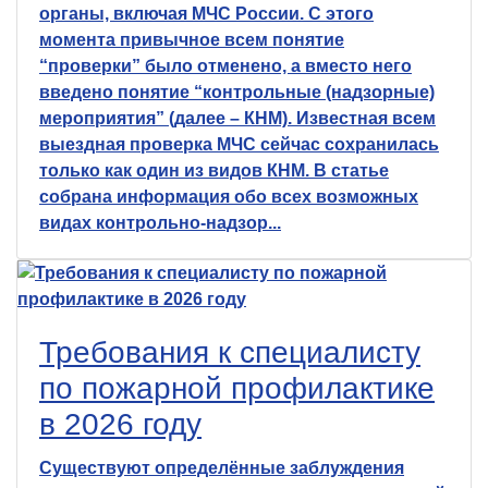
органы, включая МЧС России. С этого
момента привычное всем понятие
“проверки” было отменено, а вместо него
введено понятие “контрольные (надзорные)
мероприятия” (далее – КНМ). Известная всем
выездная проверка МЧС сейчас сохранилась
только как один из видов КНМ. В статье
собрана информация обо всех возможных
видах контрольно-надзор...
Требования к специалисту
по пожарной профилактике
в 2026 году
Существуют определённые заблуждения