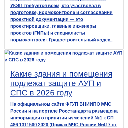
УКЭП требуется всем, кто участвовал в
подготовке, нормоконтроле и согласовании
проектной документации — это
проектировщики, главные инженеры
проектов (ГИПы) и специалисты
нормоконтроля. Градостроительный кодек...
Какие здания и помещения
подлежат защите АУП и
СПС в 2026 году
На официальном сайте ФГУП ВНИИПО МЧС
России и на портале Росстандарта размещена
информация о принятии изменений №1 к СП
486.1311500.2020 (Приказ МЧС России №417 от