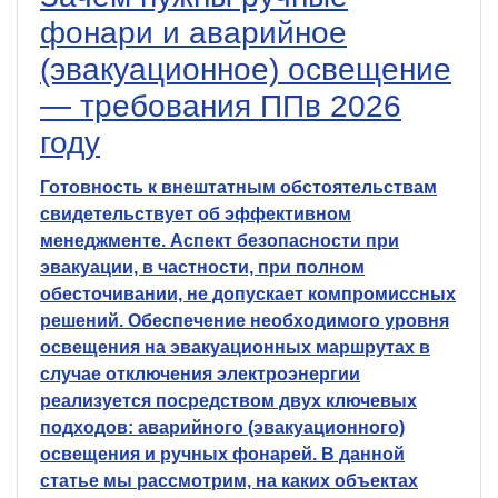
фонари и аварийное
(эвакуационное) освещение
— требования ППв 2026
году
Готовность к внештатным обстоятельствам
свидетельствует об эффективном
менеджменте. Аспект безопасности при
эвакуации, в частности, при полном
обесточивании, не допускает компромиссных
решений. Обеспечение необходимого уровня
освещения на эвакуационных маршрутах в
случае отключения электроэнергии
реализуется посредством двух ключевых
подходов: аварийного (эвакуационного)
освещения и ручных фонарей. В данной
статье мы рассмотрим, на каких объектах