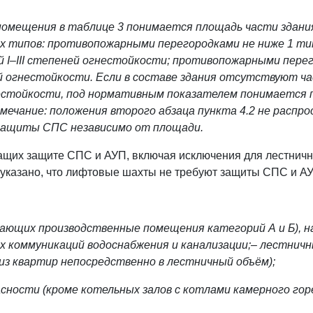
мещения в таблице 3 понимается площадь части здания
типов: противопожарными перегородками не ниже 1 тип
й I–III степеней огнестойкости; противопожарными пере
ней огнестойкости. Если в составе здания отсутствуют 
естойкости, под нормативным показателем понимается 
мечание: положения второго абзаца пункта 4.2 не распр
защиты СПС независимо от площади.
щих защите СПС и АУП, включая исключения для лестничны
 указано, что лифтовые шахты не требуют защиты СПС и А
ающих производственные помещения категорий А и Б), н
 коммуникаций водоснабжения и канализации;
– лестничн
из квартир непосредственно в лестничный объём);
сности (кроме котельных залов с котлами камерного гор