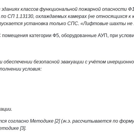
зданиях классов функциональной пожарной опасности Ф1.1
 по СП 1.13130, охлаждаемых камерах (не относящихся к 
опускается установка только СПС.
«Лифтовые шахты не 
 помещения категории Ф5, оборудованные АУП, при услови
 обеспечении безопасной эвакуации с учётом инерционн
полнении условия:
уации.
водится согласно Методике [2] (𝑡н.э. рассчитывается по фор
тодике [3].