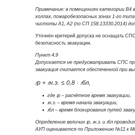
Примечание: в помещениях категории В4 в 
холлах, пожаробезопасных зонах 1-го типа
чистоты А1, А2 (по СП 158.13330.2014) д
Уточнён критерий допуска не оснащать СПС
безопасность эвакуации.
Пункт 4.9
Допускается не предусматривать СПС при
эвакуация считается обеспеченной при вы
𝑡р + 𝑡н.э. ≤ 0,8 · 𝑡бл,
где 𝑡р – расчётное время эвакуации,
𝑡н.э. – время начала эвакуации,
𝑡бл – время блокирования путей эвак
Определение величин 𝑡р, 𝑡н.э. и 𝑡бл про
АУП оценивается по Приложению №11 к Ме