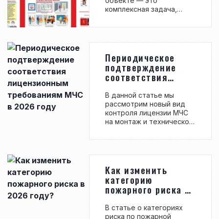
объекте — это
комплексная задача,
которая включает в себя,
в том числе, обучение и
информирование людей о
правильных действиях
при возникновении
Периодическое
пожара. Важную роль в
подтверждение
этом процессе играет
соответствия
наглядная агитация,
лицензионным
особенно
требованиям МЧС в
В данной статье мы
информационные стенды
2026 году
рассмотрим новый вид
(уголки) по пожарной
контроля лицензии МЧС
безопасности. Для того
на монтаж и техническое
чтобы ответить на
обслуживание систем
вопрос о необходимости
противопожарной
размещения
защиты –
информационных
«периодическое
стендов по пожарной
подтверждение
Как изменить
безопасности на
соответствия
объекте, следует
категорию
лицензионным
разобраться в целях их
пожарного риска в
требованиям». Хотя эта
установки и требо...
2026 году?
процедура появилась
В статье о категориях
еще в 2022 году, она
риска по пожарной
стала действовать лишь