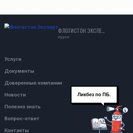
работы по ремонту,
техническому
обслуживанию и
эксплуатации средств
обеспечения пожарной
безопасности и
ФЛОГИСТОН ЭКСПЕРТ
пожаротушения,
Курск
обеспечивающие
исправное состояние
указанных средств.
Работы осуществляются
Услуги
с учетом инструкции
изготовителя на
Документы
технические средства,
функционирующие в
составе систем
Доверенные компании
противопожарной защи...
Новости
Ликбез по ПБ.
Полезно знать
Вопрос-ответ
Контакты